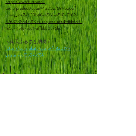
https://www.furusato-
tax.jp/product/detail/43202/6895265?
query_id=74638b46-e56f-4518-8f62-
d263285b4d21&ss_request_id=4fdbb6d3-
1e5e-4b1e-adc1-affbbb0d76bd
＜楽天ふるさと納税＞
https://item.rakuten.co.jp/f432024-
yatsushiro/263-6651/
最新記事
すべて表示