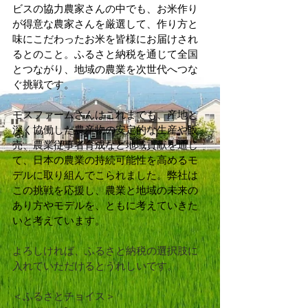
ビスの協力農家さんの中でも、お米作り
が得意な農家さんを厳選して、作り方と
味にこだわったお米を皆様にお届けされ
るとのこと。ふるさと納税を通じて全国
とつながり、地域の農業を次世代へつな
ぐ挑戦です。
モスファームさんはこれまでも、産地と
深く協働した農産物の安定的な生産や販
売、農業従事者育成など地域貢献を通じ
て、日本の農業の持続可能性を高めるモ
デルに取り組んでこられました。弊社は
この挑戦を応援し、農業と地域の未来の
あり方やモデルを、ともに考えていきた
いと考えています。
よろしければ、ふるさと納税の選択肢に
入れていただけるとうれしいです。
＜ふるさとチョイス＞