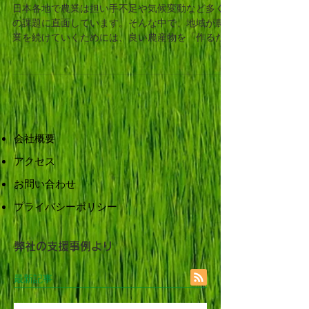
業とつながり続けるお取り組み
を応援したい。
日本各地で農業は担い手不足や気候変動など多く
の課題に直面しています。そんな中で、地域が農
業を続けていくためには、良い農産物を「作るだ
け」で終わらせず、その背景や作り手の想い、時
代に向けたチャレンジまで届け「欲しくなる」
「支えたくなる」つながり作りが重要です。 大き
な豪雨の被害を受けた熊本・八代で育てられた
「山海太陽」は、新たなブランド「ＭＯＳのお
米」。モスフードサービスの協力農家さんの中で
会社概要
も、お米作りが得意な農家さんを厳選して、作り
方と味にこだわったお米を皆様にお届けされると
アクセス
のこと。ふるさと納税を通じて全国とつながり、
地域の農業を次世代へつなぐ挑戦です。 モスファ
お問い合わせ
ームさんはこれまでも、産地と深く協働した農産
​プライバシーポリシー
物の安定的な生産や販売、農業従事者育成など地
域貢献を通じて、日本の農業の持続可能性を高め
るモデルに取り組んでこられました。弊社はこの
弊社の支援事例より
挑戦を応援し、農業と地域の未来のあり方やモデ