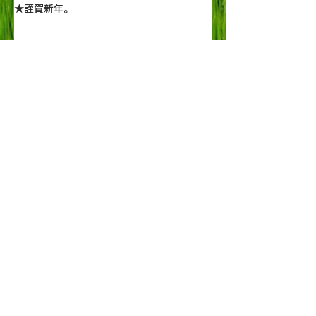
ルを、ともに考えていきたいと考えています。 よ
最新記事
ろしければ、ふるさと納税の選択肢に入れていた
だけるとうれしいです。 ＜ふるさとチョイス＞
https://www.furus
★謹賀新年。
★これまでも、これからも、農業とつなが
り続けるお取り組みを応援したい。
★異業種の経営力をヒントに「人材開発」
にトライアル
★顧客にどこまで近づけるか
★農業を軸に、地域の企業や団体ともつな
がる大切さ
★「売り込まない営業・販売」への手応え