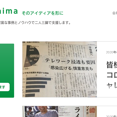
会
そのアイディアを形に
豊富な事例とノウハウで二人三脚で支援します。
2020年
皆
コ
ャ
い
先週
れま
と、
す。
2020年