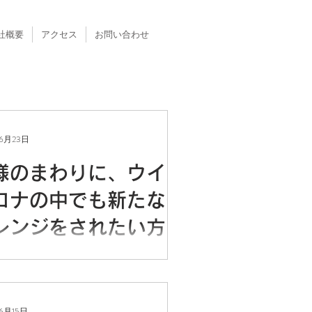
社概要
アクセス
お問い合わせ
6月23日
様のまわりに、ウイズ
ロナの中でも新たなチ
レンジをされたい方、
らっしゃいませんか？
よりやっと県をまたいだ移動が緩和さ
したが、日々の感染者数の推移を見る
まだ油断ができない状況が続いていま
そんな中ですが、弊社の支援業務はオ
6月15日