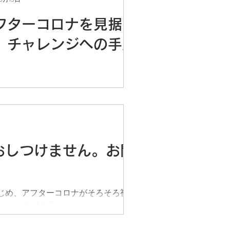
インで継続中です。地域を訪ね現場で
することに比べればやや物足りなさを
フターコロナを見据え
ますが、移動時間を割かなくてよいぶ
、チャレンジへの手応
話...
客激減に苦しむ長崎の事業者さんとの
イアルを、地元の新聞が記事にしてく
いました。 まずは一歩踏み出しました
その一歩から、今後を乗り切るヒント
くさん得ることができました。 うれし
は、これをきっかけにさらにオンライ
おしつけません。お聞
酒屋の注文が増えたことです。ボリュ
.
じめ、アフターコロナがそろそろ視野
ニューを支援先別に、以下にご紹介しま
といわれることが多く・・・）。いず
伺うこ...