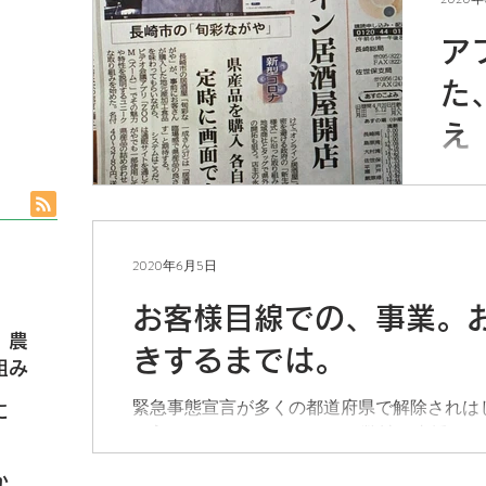
ンラ
お話
ア
感じ
た
ん、お
え
観光
トラ
ださ
が、
2020年6月5日
をた
いの
お客様目線での、事業。
ン居
、農
きするまでは。
ーム..
組み
緊急事態宣言が多くの都道府県で解除されは
に
に入ってきました。 そこで、弊社の支援メ
す（「何をしてくれるのかがわかりずらい」
か
れの場合でも、ただいまの支援は、まずはお話を