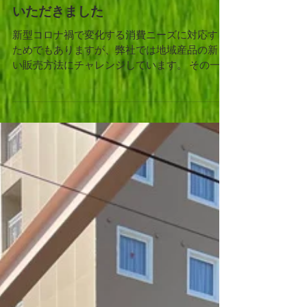
2022年12月1日
弊社の新しい販売の取り組みを紹介
いただきました
新型コロナ禍で変化する消費ニーズに対応する
ためでもありますが、弊社では地域産品の新し
い販売方法にチャレンジしています。 その一つ
が「なるほど！マーケット」です。 ICT企業社
員向けの地域紹介セミナーと商品紹介を同時に
実施する「ライブコマース」です。その取り組
みを下記のサイト...